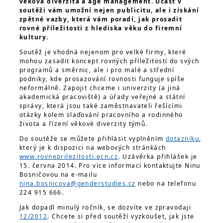
věková diverzita a age management. Účast v
soutěži vám umožní nejen publicitu, ale i získání
zpětné vazby, která vám poradí, jak prosadit
rovné příležitosti z hlediska věku do firemní
kultury.
Soutěž je vhodná nejenom pro velké firmy, které
mohou zasadit koncept rovných příležitostí do svých
programů a směrnic, ale i pro malé a střední
podniky, kde prosazování rovnosti funguje spíše
neformálně. Zapojit chceme i univerzity (a jiná
akademická pracoviště) a úřady veřejné a státní
správy, která jsou také zaměstnavateli řešícími
otázky kolem slaďování pracovního a rodinného
života a řízení věkové diverzity týmů.
Do soutěže se můžete přihlásit vyplněním
dotazníku
,
který je k dispozici na webových stránkách
www.rovneprilezitosti.ecn.cz
. Uzávěrka přihlášek je
15. června 2014. Pro více informací kontaktujte Ninu
Bosničovou na e-mailu
nina.bosnicova@genderstudies.cz
nebo na telefonu
224 915 666.
Jak dopadl minulý ročník, se dozvíte ve zpravodaji
12/2012
. Chcete si před soutěží vyzkoušet, jak jste