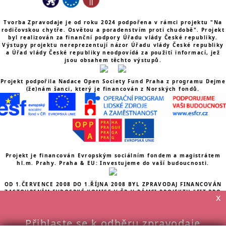
Tvorba Zpravodaje je od roku 2024 podpořena v rámci projektu "Na
rodičovskou chytře. Osvětou a poradenstvím proti chudobě". Projekt
byl realizován za finanční podpory Úřadu vlády České republiky.
Výstupy projektu nereprezentují názor Úřadu vlády České republiky
a Úřad vlády České republiky neodpovídá za použití informací, jež
jsou obsahem těchto výstupů.
Projekt podpořila Nadace Open Society Fund Praha z programu Dejme
(že)nám šanci, který je financován z Norských fondů.
Projekt je financován Evropským sociálním fondem a magistrátem
hl.m. Prahy. Praha & EU: Investujeme do vaší budoucnosti.
OD 1.ČERVENCE 2008 DO 1.ŘÍJNA 2008 BYL ZPRAVODAJ FINANCOVÁN
ZASTOUPENÍM EVROSPKÉ KOMISE V ČR V RÁMCI PROJEKTU "FIT PRO
x
ZMĚNU: FLEXIJISTOTA A GENDEROVÁ ROVNOST NA TRHU PRÁCE"
Obsah tohoto zpravodaje vyjadřuje postoj Gender Studies, o.p.s., a
proto nemůže být v žádném případě považován za oficiální postoj
Přihlaste se k odběru zpravodaje
Evropského společenství.