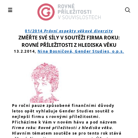
☰
01/2014
Právní aspekty věkové diverzity
ZMĚŘTE SVÉ SÍLY V SOUTĚŽI FIRMA ROKU:
ROVNÉ PŘÍLEŽITOSTI Z HLEDISKA VĚKU
13.2.2014,
Nina Bosničová, Gender Studies, o.p.s.
Po roční pauze způsobené finančními důvody
letos opět vyhlašuje Gender Studies soutěž o
nejlepší firmu s rovnými příležitostmi.
Přicházíme k Vám v novém hávu a pod názvem
Firma roku: Rovné příležitosti z hlediska věku
.
Hlavním tématem soutěže se pro tento rok stává