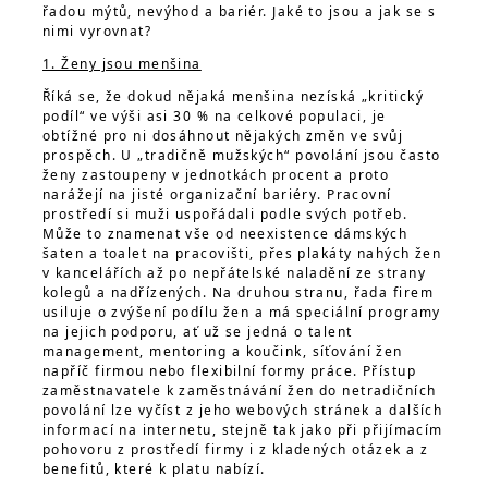
řadou mýtů, nevýhod a bariér. Jaké to jsou a jak se s
nimi vyrovnat?
1. Ženy jsou menšina
Říká se, že dokud nějaká menšina nezíská „kritický
podíl“ ve výši asi 30 % na celkové populaci, je
obtížné pro ni dosáhnout nějakých změn ve svůj
prospěch. U „tradičně mužských“ povolání jsou často
ženy zastoupeny v jednotkách procent a proto
narážejí na jisté organizační bariéry. Pracovní
prostředí si muži uspořádali podle svých potřeb.
Může to znamenat vše od neexistence dámských
šaten a toalet na pracovišti, přes plakáty nahých žen
v kancelářích až po nepřátelské naladění ze strany
kolegů a nadřízených. Na druhou stranu, řada firem
usiluje o zvýšení podílu žen a má speciální programy
na jejich podporu, ať už se jedná o talent
management, mentoring a koučink, síťování žen
napříč firmou nebo flexibilní formy práce. Přístup
zaměstnavatele k zaměstnávání žen do netradičních
povolání lze vyčíst z jeho webových stránek a dalších
informací na internetu, stejně tak jako při přijímacím
pohovoru z prostředí firmy i z kladených otázek a z
benefitů, které k platu nabízí.