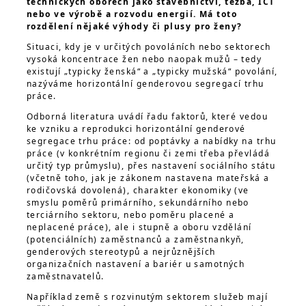
technických oborech jako stavebnictví, těžba, ICT
nebo ve výrobě a rozvodu energií. Má toto
rozdělení nějaké výhody či plusy pro ženy?
Situaci, kdy je v určitých povoláních nebo sektorech
vysoká koncentrace žen nebo naopak mužů – tedy
existují „typicky ženská“ a „typicky mužská“ povolání,
nazýváme horizontální genderovou segregací trhu
práce.
Odborná literatura uvádí řadu faktorů, které vedou
ke vzniku a reprodukci horizontální genderové
segregace trhu práce: od poptávky a nabídky na trhu
práce (v konkrétním regionu či zemi třeba převládá
určitý typ průmyslu), přes nastavení sociálního státu
(včetně toho, jak je zákonem nastavena mateřská a
rodičovská dovolená), charakter ekonomiky (ve
smyslu poměrů primárního, sekundárního nebo
terciárního sektoru, nebo poměru placené a
neplacené práce), ale i stupně a oboru vzdělání
(potenciálních) zaměstnanců a zaměstnankyň,
genderových stereotypů a nejrůznějších
organizačních nastavení a bariér u samotných
zaměstnavatelů.
Například země s rozvinutým sektorem služeb mají