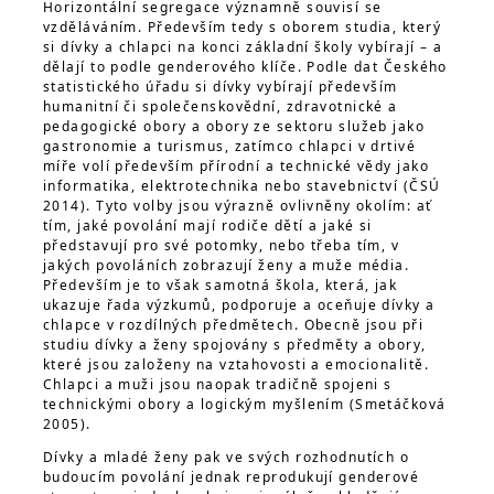
Horizontální segregace významně souvisí se
vzděláváním. Především tedy s oborem studia, který
si dívky a chlapci na konci základní školy vybírají – a
dělají to podle genderového klíče. Podle dat Českého
statistického úřadu si dívky vybírají především
humanitní či společenskovědní, zdravotnické a
pedagogické obory a obory ze sektoru služeb jako
gastronomie a turismus, zatímco chlapci v drtivé
míře volí především přírodní a technické vědy jako
informatika, elektrotechnika nebo stavebnictví (ČSÚ
2014). Tyto volby jsou výrazně ovlivněny okolím: ať
tím, jaké povolání mají rodiče dětí a jaké si
představují pro své potomky, nebo třeba tím, v
jakých povoláních zobrazují ženy a muže média.
Především je to však samotná škola, která, jak
ukazuje řada výzkumů, podporuje a oceňuje dívky a
chlapce v rozdílných předmětech. Obecně jsou při
studiu dívky a ženy spojovány s předměty a obory,
které jsou založeny na vztahovosti a emocionalitě.
Chlapci a muži jsou naopak tradičně spojeni s
technickými obory a logickým myšlením (Smetáčková
2005).
Dívky a mladé ženy pak ve svých rozhodnutích o
budoucím povolání jednak reprodukují genderové