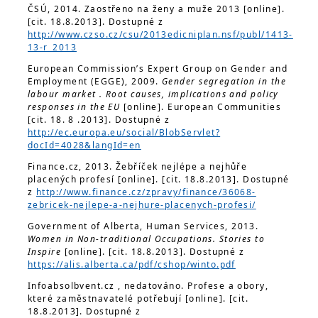
ČSÚ, 2014. Zaostřeno na ženy a muže 2013 [online].
[cit. 18.8.2013]. Dostupné z
http://www.czso.cz/csu/2013edicniplan.nsf/publ/1413-
13-r_2013
European Commission’s Expert Group on Gender and
Employment (EGGE), 2009.
Gender segregation in the
labour market . Root causes, implications and policy
responses in the EU
[online]. European Communities
[cit. 18. 8 .2013]. Dostupné z
http://ec.europa.eu/social/BlobServlet?
docId=4028&langId=en
Finance.cz, 2013. Žebříček nejlépe a nejhůře
placených profesí [online]. [cit. 18.8.2013]. Dostupné
z
http://www.finance.cz/zpravy/finance/36068-
zebricek-nejlepe-a-nejhure-placenych-profesi/
Government of Alberta, Human Services, 2013.
Women in Non-traditional Occupations. Stories to
Inspire
[online]. [cit. 18.8.2013]. Dostupné z
https://alis.alberta.ca/pdf/cshop/winto.pdf
Infoabsolbvent.cz , nedatováno. Profese a obory,
které zaměstnavatelé potřebují [online]. [cit.
18.8.2013]. Dostupné z