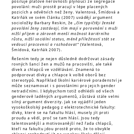
posiluje platové nerovnosti plynoucí ze segregace
povolání: muži prostě pracují v lépe placených
pozicích a odvětvích než ženy. Valentová, Šmídová a
Katrňák ve svém článku (2007) uvádějí argument
socioložky Barbary Reskin, že „
čím typičtěji ženské
povolání ženy zastávají, tím mají v porovnání s muži
nižší příjem a zároveň menší možnost kariérního
růstu, nižší sociální status, méně příležitostí stát se
vedoucí pracovnicí a rozhodovat“
(Valentová,
Šmídová, Katrňák 2007).
Řešením tedy je nejen důsledně dodržovat zásady
rovných šancí žen a mužů na pracovišti, ale také
dívek a chlapců ve vzdělávání. Znamená to
podporovat dívky a chlapce k volbě oborů bez
stereotypů. Například školní kariérové poradenství je
může seznamovat i s povoláními pro jejich gender
netradičními. I kdybychom totiž odhlédli od všech
genderově laděných argumentů, zůstává stále velmi
silný argument diverzity. Jak se vyjádřil jeden
vysokoškolský pedagog z elektrotechnické fakulty:
dívky, které se na fakultu hlásí, musely jít proti
proudu a vědí, proč se tam hlásí. Jsou tedy
talentovanější a motivovanější než řada chlapců,
kteří na fakultu jdou prostě proto, že to obvykle