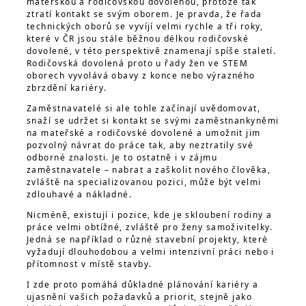
mateřskou a rodičovskou dovolenou, protože tak
ztratí kontakt se svým oborem. Je pravda, že řada
technických oborů se vyvíjí velmi rychle a tři roky,
které v ČR jsou stále běžnou délkou rodičovské
dovolené, v této perspektivě znamenají spíše staletí.
Rodičovská dovolená proto u řady žen ve STEM
oborech vyvolává obavy z konce nebo výrazného
zbrzdění kariéry.
Zaměstnavatelé si ale tohle začínají uvědomovat,
snaží se udržet si kontakt se svými zaměstnankyněmi
na mateřské a rodičovské dovolené a umožnit jim
pozvolný návrat do práce tak, aby neztratily své
odborné znalosti. Je to ostatně i v zájmu
zaměstnavatele – nabrat a zaškolit nového člověka,
zvláště na specializovanou pozici, může být velmi
zdlouhavé a nákladné.
Nicméně, existují i pozice, kde je skloubení rodiny a
práce velmi obtížné, zvláště pro ženy samoživitelky.
Jedná se například o různé stavební projekty, které
vyžadují dlouhodobou a velmi intenzivní práci nebo i
přítomnost v místě stavby.
I zde proto pomáhá důkladné plánování kariéry a
ujasnění vašich požadavků a priorit, stejně jako