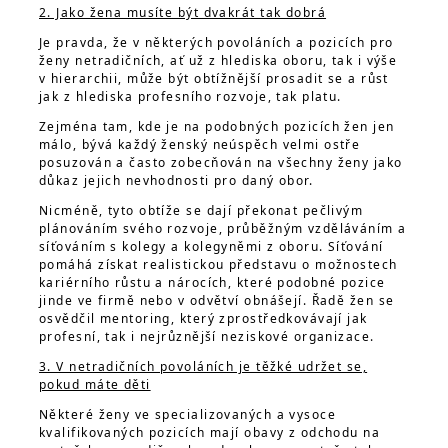
2. Jako žena musíte být dvakrát tak dobrá
Je pravda, že v některých povoláních a pozicích pro
ženy netradičních, ať už z hlediska oboru, tak i výše
v hierarchii, může být obtížnější prosadit se a růst
jak z hlediska profesního rozvoje, tak platu.
Zejména tam, kde je na podobných pozicích žen jen
málo, bývá každý ženský neúspěch velmi ostře
posuzován a často zobecňován na všechny ženy jako
důkaz jejich nevhodnosti pro daný obor.
Nicméně, tyto obtíže se dají překonat pečlivým
plánováním svého rozvoje, průběžným vzděláváním a
síťováním s kolegy a kolegyněmi z oboru. Síťování
pomáhá získat realistickou představu o možnostech
kariérního růstu a nárocích, které podobné pozice
jinde ve firmě nebo v odvětví obnášejí. Řadě žen se
osvědčil mentoring, který zprostředkovávají jak
profesní, tak i nejrůznější neziskové organizace.
3. V netradičních povoláních je těžké udržet se,
pokud máte děti
Některé ženy ve specializovaných a vysoce
kvalifikovaných pozicích mají obavy z odchodu na