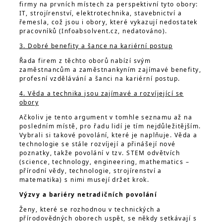
firmy na prvních místech za perspektivní tyto obory:
IT, strojírenství, elektrotechnika, stavebnictví a
řemesla, což jsou i obory, které vykazují nedostatek
pracovníků (Infoabsolvent.cz, nedatováno).
3. Dobré benefity a šance na kariérní postup
Řada firem z těchto oborů nabízí svým
zaměstnancům a zaměstnankyním zajímavé benefity,
profesní vzdělávání a šanci na kariérní postup.
4. Věda a technika jsou zajímavé a rozvíjející se
obory
Ačkoliv je tento argument v tomhle seznamu až na
posledním místě, pro řadu lidí je tím nejdůležitějším.
Vybrali si takové povolání, které je naplňuje. Věda a
technologie se stále rozvíjejí a přinášejí nové
poznatky, takže povolání v tzv. STEM odvětvích
(science, technology, engineering, mathematics –
přírodní vědy, technologie, strojírenství a
matematika) s nimi musejí držet krok.
Výzvy a bariéry netradičních povolání
Ženy, které se rozhodnou v technických a
přírodovědných oborech uspět, se někdy setkávají s