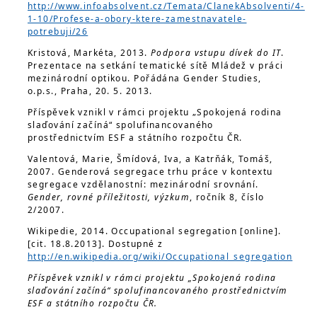
http://www.infoabsolvent.cz/Temata/ClanekAbsolventi/4-
1-10/Profese-a-obory-ktere-zamestnavatele-
potrebuji/26
Kristová, Markéta, 2013.
Podpora vstupu dívek do IT
.
Prezentace na setkání tematické sítě Mládež v práci
mezinárodní optikou. Pořádána Gender Studies,
o.p.s., Praha, 20. 5. 2013.
Příspěvek vznikl v rámci projektu „Spokojená rodina
slaďování začíná“ spolufinancovaného
prostřednictvím ESF a státního rozpočtu ČR.
Valentová, Marie, Šmídová, Iva, a Katrňák, Tomáš,
2007. Genderová segregace trhu práce v kontextu
segregace vzdělanostní: mezinárodní srovnání.
Gender, rovné příležitosti, výzkum
, ročník 8, číslo
2/2007.
Wikipedie, 2014. Occupational segregation [online].
[cit. 18.8.2013]. Dostupné z
http://en.wikipedia.org/wiki/Occupational_segregation
Příspěvek vznikl v rámci projektu „Spokojená rodina
slaďování začíná“ spolufinancovaného prostřednictvím
ESF a státního rozpočtu ČR.