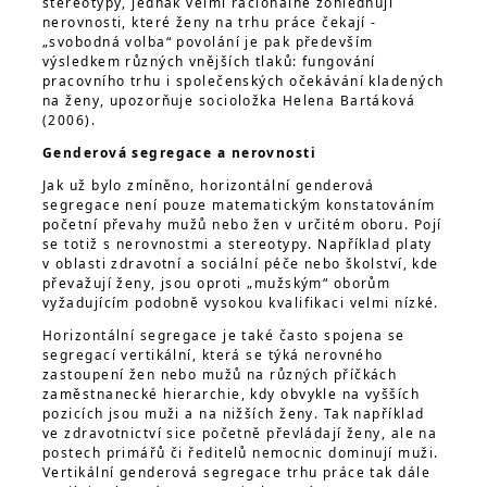
stereotypy, jednak velmi racionálně zohledňují
nerovnosti, které ženy na trhu práce čekají -
„svobodná volba“ povolání je pak především
výsledkem různých vnějších tlaků: fungování
pracovního trhu i společenských očekávání kladených
na ženy, upozorňuje socioložka Helena Bartáková
(2006).
Genderová segregace a nerovnosti
Jak už bylo zmíněno, horizontální genderová
segregace není pouze matematickým konstatováním
početní převahy mužů nebo žen v určitém oboru. Pojí
se totiž s nerovnostmi a stereotypy. Například platy
v oblasti zdravotní a sociální péče nebo školství, kde
převažují ženy, jsou oproti „mužským“ oborům
vyžadujícím podobně vysokou kvalifikaci velmi nízké.
Horizontální segregace je také často spojena se
segregací vertikální, která se týká nerovného
zastoupení žen nebo mužů na různých příčkách
zaměstnanecké hierarchie, kdy obvykle na vyšších
pozicích jsou muži a na nižších ženy. Tak například
ve zdravotnictví sice početně převládají ženy, ale na
postech primářů či ředitelů nemocnic dominují muži.
Vertikální genderová segregace trhu práce tak dále