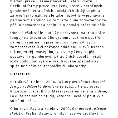
hledání práce u zaměstnavatelů, kteří umožňují
flexibilní formy práce. Pro ženy, které v náročných
genderově netradičních povoláních chtějí uspět a
zároveň si to užít, je ale také nezbytné vyjednávat s
partnerem a rodinou o tom, kdo bude zodpovědný za
péči o domácnost a rodinu a o domácí práce se dělit.
Obecně však stále platí, že nerovnosti na trhu práce
fungují na úrovni celého systému, zatímco opatření
na jejich zmírnění spíše na úrovni jednotlivých
zaměstnavatelů či dokonce oddělení. O svůj úspěch
tak nejtvrději musejí bojovat samy ženy. Lepší
postavení v genderově netradičních povolání však
vždy budou mít vysoce kvalifikované specialistky,
spíše než dělnice, techničky či laborantky.
Literatura
:
Bartáková, Helena, 2006.
Faktory ovlivňující chování
žen po rodičovské dovolené ve vztahu k trhu práce
.
Rigorózní práce. Brno: Masarykova univerzita v Brně,
Fakulta sociálních studií, katedra Sociální politiky a
sociální práce.
Cibulková, Pavla a kolektiv, 2009.
Genderová ročenka
školství
. Praha: Ústav pro informace ve vzdělávání.