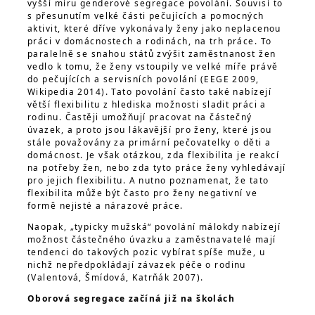
vyšší míru genderové segregace povolání. Souvisí to
s přesunutím velké části pečujících a pomocných
aktivit, které dříve vykonávaly ženy jako neplacenou
práci v domácnostech a rodinách, na trh práce. To
paralelně se snahou států zvýšit zaměstnanost žen
vedlo k tomu, že ženy vstoupily ve velké míře právě
do pečujících a servisních povolání (EEGE 2009,
Wikipedia 2014). Tato povolání často také nabízejí
větší flexibilitu z hlediska možnosti sladit práci a
rodinu. Častěji umožňují pracovat na částečný
úvazek, a proto jsou lákavější pro ženy, které jsou
stále považovány za primární pečovatelky o děti a
domácnost. Je však otázkou, zda flexibilita je reakcí
na potřeby žen, nebo zda tyto práce ženy vyhledávají
pro jejich flexibilitu. A nutno poznamenat, že tato
flexibilita může být často pro ženy negativní ve
formě nejisté a nárazové práce.
Naopak, „typicky mužská“ povolání málokdy nabízejí
možnost částečného úvazku a zaměstnavatelé mají
tendenci do takových pozic vybírat spíše muže, u
nichž nepředpokládají závazek péče o rodinu
(Valentová, Šmídová, Katrňák 2007).
Oborová segregace začíná již na školách