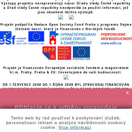
Výstupy projektu nereprezentují názor Úřadu vlády České republiky
a Úřad vlády České republiky neodpovídá za použití informací, jež
jsou obsahem těchto výstupů.
Projekt podpořila Nadace Open Society Fund Praha z programu Dejme
(že)nám šanci, který je financován z Norských fondů.
Projekt je financován Evropským sociálním fondem a magistrátem
hl.m. Prahy. Praha & EU: Investujeme do vaší budoucnosti.
OD 1.ČERVENCE 2008 DO 1.ŘÍJNA 2008 BYL ZPRAVODAJ FINANCOVÁN
ZASTOUPENÍM EVROSPKÉ KOMISE V ČR V RÁMCI PROJEKTU "FIT PRO
x
ZMĚNU: FLEXIJISTOTA A GENDEROVÁ ROVNOST NA TRHU PRÁCE"
Obsah tohoto zpravodaje vyjadřuje postoj Gender Studies, o.p.s., a
proto nemůže být v žádném případě považován za oficiální postoj
Přihlaste se k odběru zpravodaje
Evropského společenství.
(zdarma)
Tento web by rád používal k poskytování služeb,
personalizaci reklam a analýze návštěvnosti soubory
TENTO PROJEKT JE SPOLUFINANCOVÁN EVROPSKÝM SOCIÁLNÍM
cookie.
Více informací
FONDEM EU A STÁTNÍM ROZPOČTEM ČESKÉ REPUBLIKY